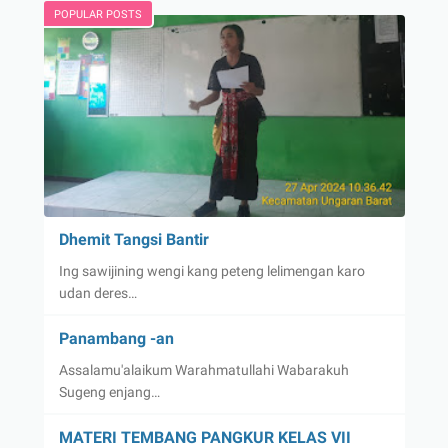
POPULAR POSTS
Dhemit Tangsi Bantir
Ing sawijining wengi kang peteng lelimengan karo
udan deres…
Panambang -an
Assalamu'alaikum Warahmatullahi Wabarakuh
Sugeng enjang…
MATERI TEMBANG PANGKUR KELAS VII